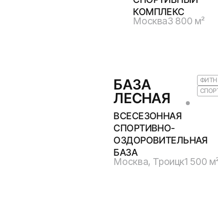
КОМПЛЕКС
Москва
3 800 м²
БАЗА
ФИТН
СПОР
ЛЕСНАЯ
ВСЕСЕЗОННАЯ
СПОРТИВНО-
ОЗДОРОВИТЕЛЬНАЯ
БАЗА
Москва, Троицк
1 500 м